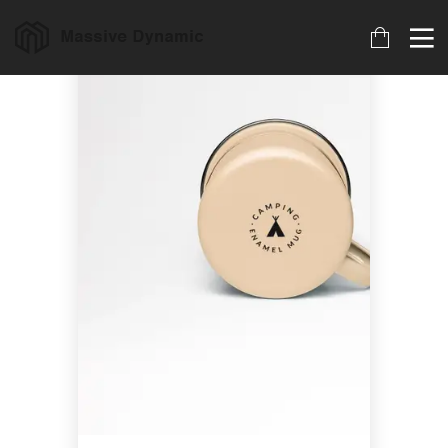
17
22
20
JULIO
NOVIEMBRE
NOVIEMBRE
2017
2015
2015
HELLO
IMPROVEMENT
DO NOT
WORLD!
IN LOVE
MESS WITH
MY STYLE
18
12
12
NOVIEMBRE
NOVIEMBRE
NOVIEMBRE
2015
2015
2015
DANCING IN
PUSH UP FUN
OFFICE
CRAZY STYLE
DECORATION
9
8
3
NOVIEMBRE
NOVIEMBRE
NOVIEMBRE
2015
2015
2015
RUN THE
MASSIVE
GREEN LAND