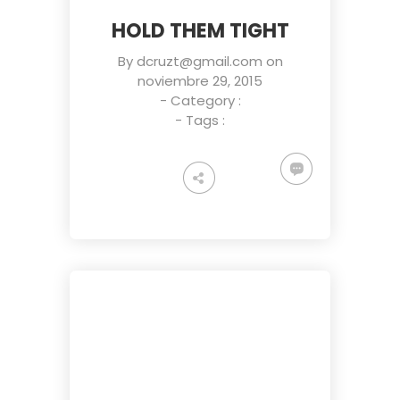
ENEREGY
DYNAMIC
SPORT
HOLD THEM TIGHT
SEASON
1
11
10
By
dcruzt@gmail.com
on
NOVIEMBRE
OCTUBRE
SEPTIEMBRE
noviembre 29, 2015
2015
2015
2015
- Category :
FARMER
SKYFALL
GROUP
- Tags :
HOUSE
MOVIE
SESSION
RELEASED
MOMENTS