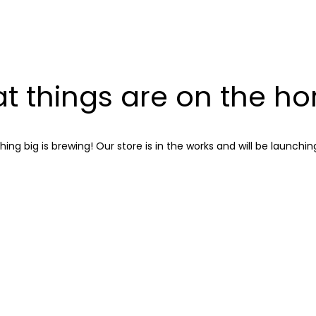
22
20
t things are on the ho
IMPROVEMENT
NOVIEMBRE
NOVIEMB
IN LOVE
2015
2015
ing big is brewing! Our store is in the works and will be launchin
12
12
PUSH UP FUN
NOVIEMBRE
NOVIEMB
2015
2015
8
3
MASSIVE
NOVIEMBRE
NOVIEMB
DYNAMIC
2015
2015