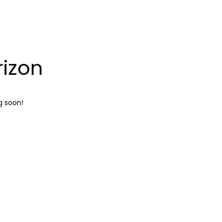
rizon
DO NOT MESS
RE
WITH MY STYLE
g soon!
OFFICE
RE
DECORATION
GREEN LAND
RE
SPORT SEASON